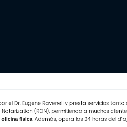
Solicita presupuesto gratuito
or el Dr. Eugene Ravenell y presta servicios tan
Notarization (RON), permitiendo a muchos client
. Además, opera las 24 horas del día,
oficina física