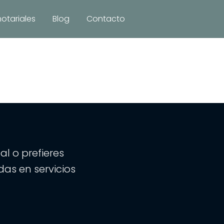
notariales
Blog
Contacto
lic &
es. E.
l o prefieres
as en servicios