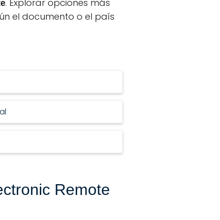
. Explorar opciones más
te
n el documento o el país
al
ectronic Remote