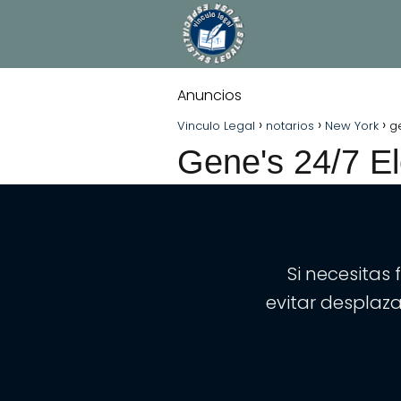
Anuncios
Gene
Vinculo Legal
notarios
New York
g
Gene's 24/7 E
Commi
Si necesitas
evitar desplaz