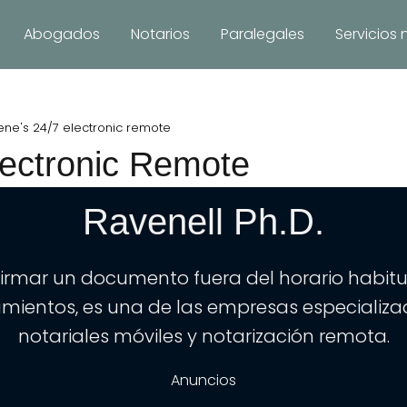
Abogados
Notarios
Paralegales
Servicios 
's 24/7 Mobile Notary Pub
ene's 24/7 electronic remote
lectronic Remote
ssioner of Deeds Servic
Ravenell Ph.D.
 firmar un documento fuera del horario habitua
amientos, es una de las empresas especializad
notariales móviles y notarización remota.
Anuncios