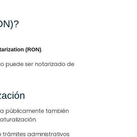
ON)?
.
arization (RON)
ico puede ser notarizado de
zación
da públicamente también
turalización.
 trámites administrativos