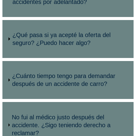
accidentes por adelantado?
¿Qué pasa si ya acepté la oferta del
seguro? ¿Puedo hacer algo?
¿Cuánto tiempo tengo para demandar
después de un accidente de carro?
No fui al médico justo después del
accidente. ¿Sigo teniendo derecho a
reclamar?