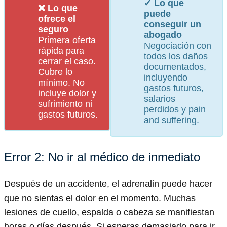
✓ Lo que
❌ Lo que
puede
ofrece el
conseguir un
seguro
abogado
Primera oferta
Negociación con
rápida para
todos los daños
cerrar el caso.
documentados,
Cubre lo
incluyendo
mínimo. No
gastos futuros,
incluye dolor y
salarios
sufrimiento ni
perdidos y pain
gastos futuros.
and suffering.
Error 2: No ir al médico de inmediato
Después de un accidente, el adrenalin puede hacer
que no sientas el dolor en el momento. Muchas
lesiones de cuello, espalda o cabeza se manifiestan
horas o días después. Si esperas demasiado para ir