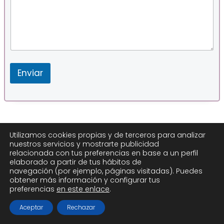
Enviar
Utilizamos cookies propias y de terceros para analizar
nuestros servicios y mostrarte publicidad
relacionada con tus preferencias en base a un perfil
elaborado a partir de tus hábitos de
navegación (por ejemplo, páginas visitadas). Puedes
obtener más información y configurar tus
preferencias
en este enlace
.
Aceptar
Rechazar
Vinculo Legal
notarios
Illinois
Aurora