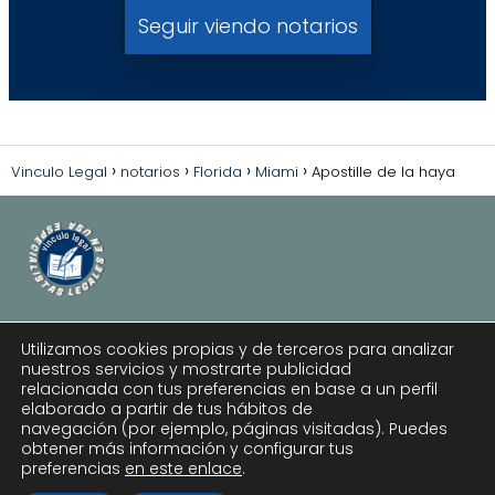
Seguir viendo notarios
Vinculo Legal
notarios
Florida
Miami
Apostille de la haya
Utilizamos cookies propias y de terceros para analizar
Política de Privacidad
nuestros servicios y mostrarte publicidad
relacionada con tus preferencias en base a un perfil
Política de Cookies
elaborado a partir de tus hábitos de
Aviso Legal
navegación (por ejemplo, páginas visitadas). Puedes
obtener más información y configurar tus
Hablemos: Conecta con Nuestros Expertos
preferencias
en este enlace
.