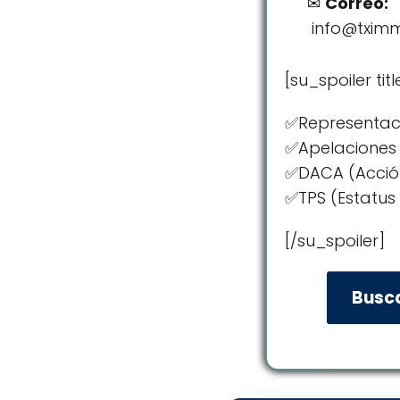
Correo:
info@txim
[su_spoiler tit
✅Representaci
✅Apelaciones
✅DACA (Acción
✅TPS (Estatus
[/su_spoiler]
Busc