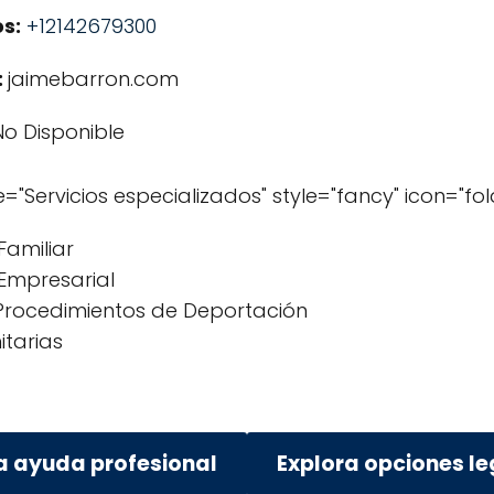
s:
+12142679300
:
jaimebarron.com
o Disponible
le="Servicios especializados" style="fancy" icon="fol
Familiar
Empresarial
Procedimientos de Deportación
tarias
a ayuda profesional
Explora opciones l