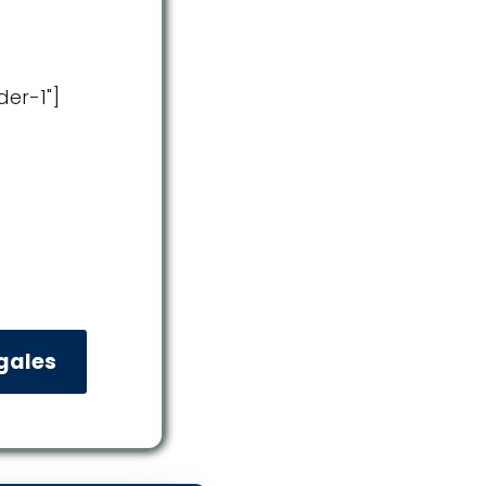
der-1"]
egales