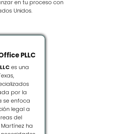
nzar en tu proceso con
ados Unidos.
Office PLLC
PLLC
es una
Texas,
ecializados
ada por la
a se enfoca
ión legal a
áreas del
 Martínez ha