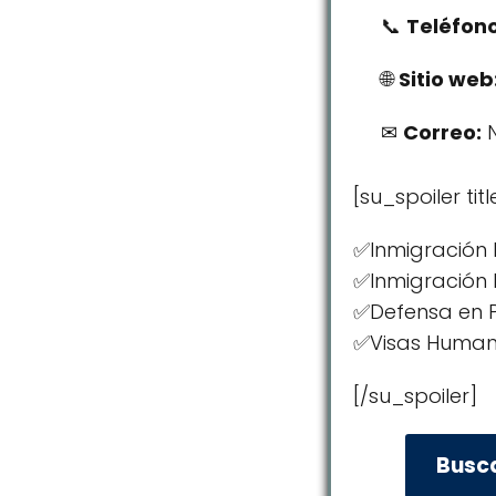
Teléfono
Sitio web
Correo:
N
[su_spoiler tit
✅Inmigración 
✅Inmigración 
✅Defensa en 
✅Visas Humani
[/su_spoiler]
Busc