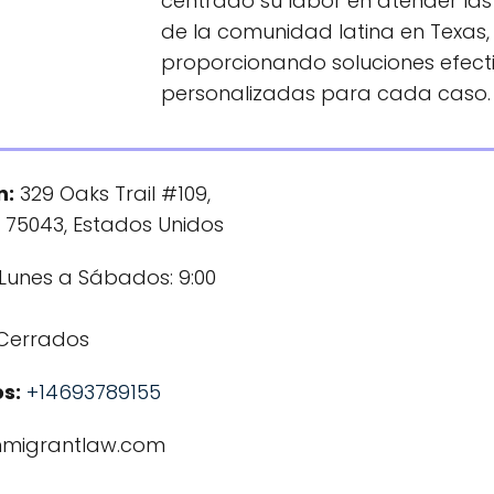
centrado su labor en atender la
de la comunidad latina en Texas,
proporcionando soluciones efect
personalizadas para cada caso.
n:
329 Oaks Trail #109,
 75043, Estados Unidos
 Lunes a Sábados: 9:00
Cerrados
s:
+14693789155
mmigrantlaw.com