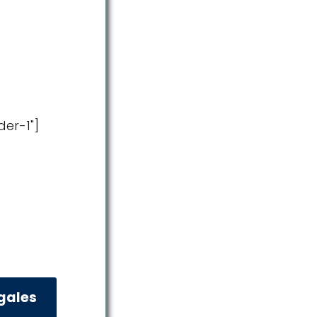
der-1"]
egales