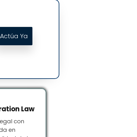
Actúa Ya
ration Law
legal con
ada en