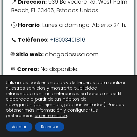
Dirección:
939 Belvedere Rd, West Palm
Beach, FL 33405, Estados Unidos
Horario
: Lunes a domingo: Abierto 24 h.
Teléfonos:
+18003401816
Sitio web:
abogadosusa.com
Correo:
No disponible.
Utilizamos cookies propias y de terceros para analizar
nuestros servicios y mostrarte publicidad
relacionada con tus preferencias en base a un perfil
elaborado a partir de tus hábitos de
navegación (por ejemplo, páginas visitadas). Puedes
obtener más información y configurar tus
preferencias
en este enlace
.
Aceptar
Rechazar